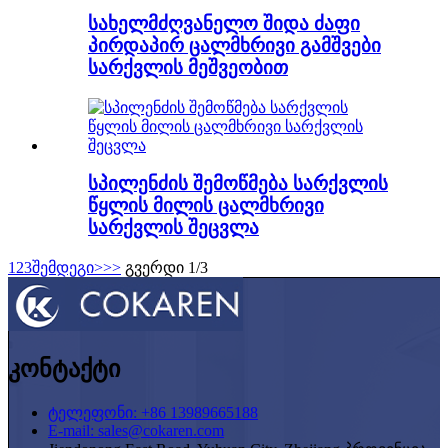
სახელმძღვანელო შიდა ძაფი
პირდაპირ ცალმხრივი გამშვები
სარქვლის მეშვეობით
სპილენძის შემოწმება სარქვლის
წყლის მილის ცალმხრივი
სარქვლის შეცვლა
1
2
3
შემდეგი>
>>
გვერდი 1/3
კონტაქტი
ტელეფონი: +86 13989665188
E-mail: sales@cokaren.com