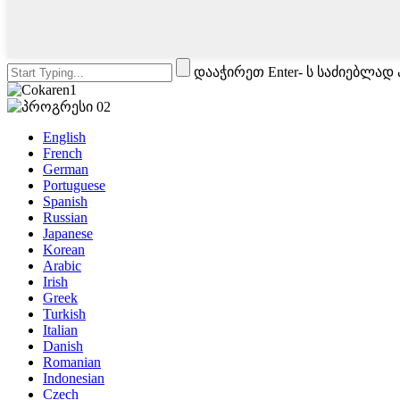
დააჭირეთ Enter- ს საძიებლად
English
French
German
Portuguese
Spanish
Russian
Japanese
Korean
Arabic
Irish
Greek
Turkish
Italian
Danish
Romanian
Indonesian
Czech